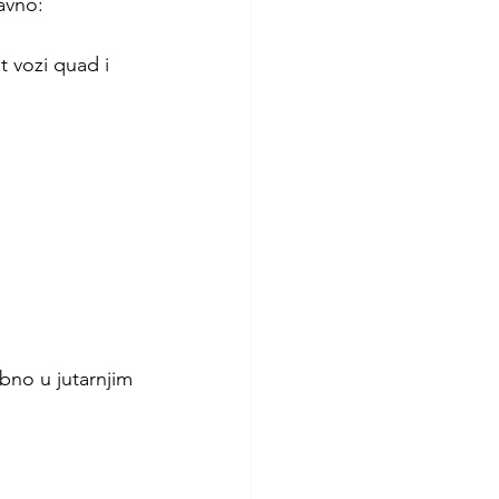
avno:
 vozi quad i 
ebno u jutarnjim 