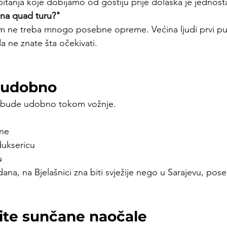
itanja koje dobijamo od gostiju prije dolaska je jednost
 na quad turu?"
am ne treba mnogo posebne opreme. Većina ljudi prvi put
a ne znate šta očekivati.
 udobno
m bude udobno tokom vožnje.
ne
 duksericu
u
dana, na Bjelašnici zna biti svježije nego u Sarajevu, pos
ite sunčane naočale