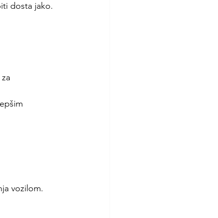
ti dosta jako.
 za 
jepšim 
nja vozilom.