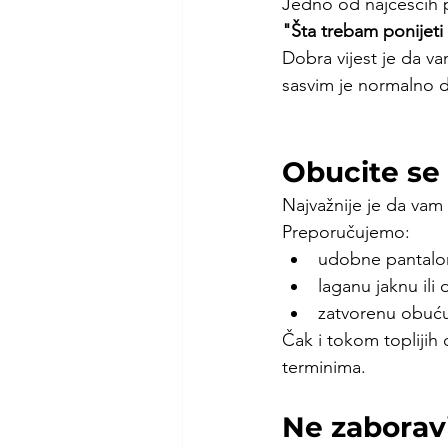
Jedno od najčešćih p
"Šta trebam ponijeti
Dobra vijest je da v
sasvim je normalno d
Obucite se
Najvažnije je da va
Preporučujemo:
udobne pantalo
laganu jaknu ili
zatvorenu obuć
Čak i tokom toplijih 
terminima.
Ne zaborav