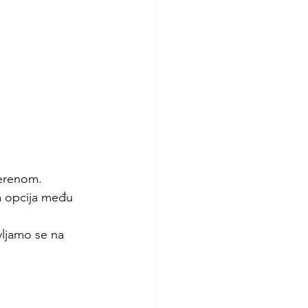
terenom.
a opcija među 
ljamo se na 