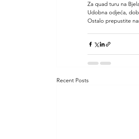
Za quad turu na Bjel
Udobna odjeća, dobra
Ostalo prepustite n
Recent Posts