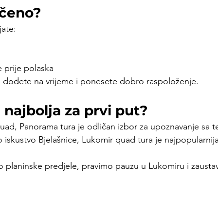
učeno?
ate:
e prije polaska
 dođete na vrijeme i ponesete dobro raspoloženje.
 najbolja za prvi put?
quad, Panorama tura je odličan izbor za upoznavanje sa 
 iskustvo Bjelašnice, Lukomir quad tura je najpopularnij
 planinske predjele, pravimo pauzu u Lukomiru i zaustav