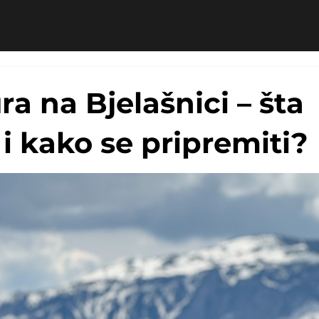
a na Bjelašnici – šta
 i kako se pripremiti?