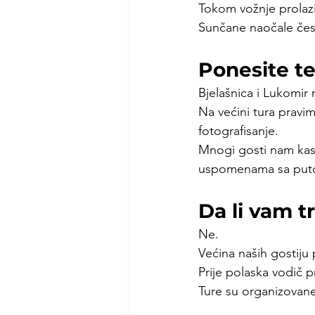
Tokom vožnje prolaz
Sunčane naočale čest
Ponesite te
Bjelašnica i Lukomir
Na većini tura pravi
fotografisanje.
Mnogi gosti nam kasn
uspomenama sa puto
Da li vam t
Ne.
Većina naših gostiju
Prije polaska vodič 
Ture su organizovan