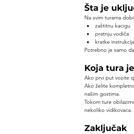
Šta je uklj
Na svim turama dobij
zaštitnu kacigu
pratnju vodiča
kratke instrukcij
Potrebno je samo da
Koja tura je
Ako prvi put vozite 
Ako želite kompletno
našim gostima.
Tokom ture obilazimo
nekoliko vidikovaca.
Zaključak