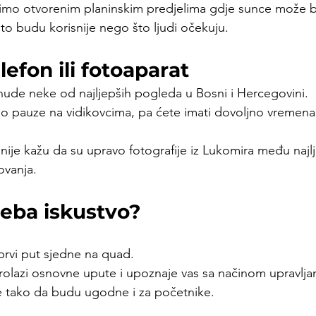
imo otvorenim planinskim predjelima gdje sunce može bi
o budu korisnije nego što ljudi očekuju.
lefon ili fotoaparat
 nude neke od najljepših pogleda u Bosni i Hercegovini.
mo pauze na vidikovcima, pa ćete imati dovoljno vremena
ije kažu da su upravo fotografije iz Lukomira među najl
vanja.
reba iskustvo?
 prvi put sjedne na quad.
prolazi osnovne upute i upoznaje vas sa načinom upravlja
e tako da budu ugodne i za početnike.