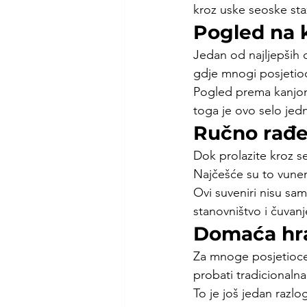
kroz uske seoske sta
Pogled na 
Jedan od najljepših 
gdje mnogi posjetioci
Pogled prema kanjon
toga je ovo selo jedn
Ručno rađe
Dok prolazite kroz s
Najčešće su to vunen
Ovi suveniri nisu sa
stanovništvo i čuvanj
Domaća hran
Za mnoge posjetioce,
probati tradicionalna 
To je još jedan razl