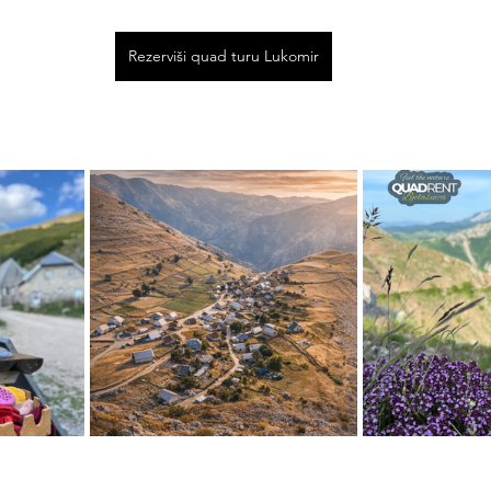
Rezerviši quad turu Lukomir