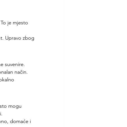
 To je mjesto 
t. Upravo zbog 
e suvenire. 
onalan način.
okalno 
esto mogu 
i.
vno, domaće i 