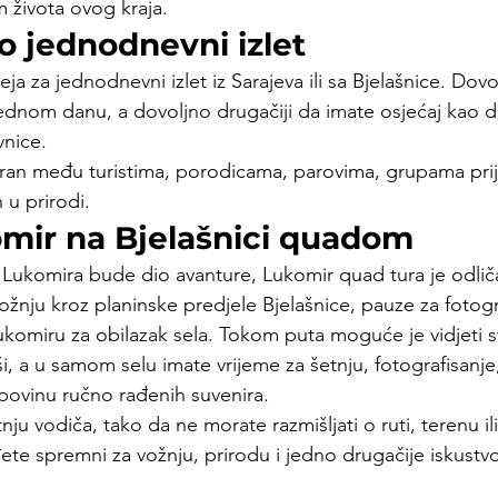
 života ovog kraja.
o jednodnevni izlet
ja za jednodnevni izlet iz Sarajeva ili sa Bjelašnice. Dovo
ednom danu, a dovoljno drugačiji da imate osjećaj kao da 
nice.
an među turistima, porodicama, parovima, grupama prijat
 u prirodi.
omir na Bjelašnici quadom
 Lukomira bude dio avanture, Lukomir quad tura je odliča
ožnju kroz planinske predjele Bjelašnice, pauze za fotogra
komiru za obilazak sela. Tokom puta moguće je vidjeti s
ši, a u samom selu imate vrijeme za šetnju, fotografisanj
upovinu ručno rađenih suvenira.
nju vodiča, tako da ne morate razmišljati o ruti, terenu ili
te spremni za vožnju, prirodu i jedno drugačije iskustvo