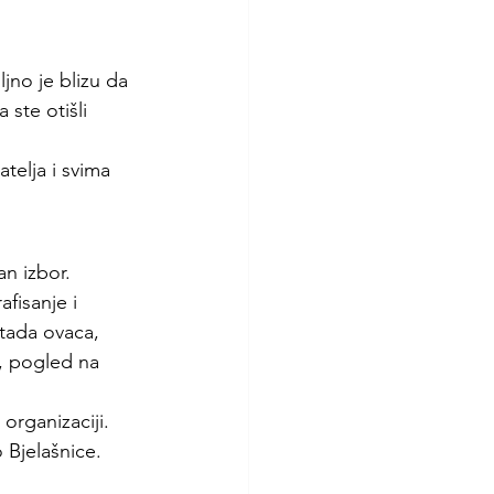
ljno je blizu da 
ste otišli 
elja i svima 
n izbor.
fisanje i 
tada ovaca, 
e, pogled na 
 organizaciji. 
 Bjelašnice.