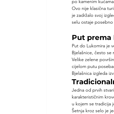
po kamenim kućama, p
Ovo nije klasična tur
je zadržalo svoj izgl
selu ostaje posebno 
Put prema
Put do Lukomira je ve
Bjelašnice, često se 
Velike zelene površin
cijelom putu poseban
Bjelašnica izgleda izv
Tradiciona
Jedna od prvih stvar
karakterističnim krov
u kojem se tradicija 
Šetnja kroz selo je 