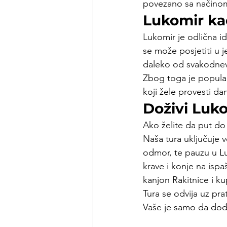
povezano sa načinom
Lukomir ka
Lukomir je odlična ide
se može posjetiti u j
daleko od svakodnev
Zbog toga je popular
koji žele provesti dan
Doživi Luk
Ako želite da put do
Naša tura uključuje v
odmor, te pauzu u Lu
krave i konje na ispa
kanjon Rakitnice i k
Tura se odvija uz prat
Vaše je samo da dođe