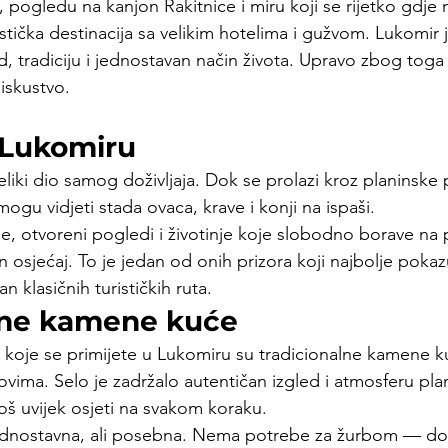
ogledu na kanjon Rakitnice i miru koji se rijetko gdje
istička destinacija sa velikim hotelima i gužvom. Lukomir 
ed, tradiciju i jednostavan način života. Upravo zbog tog
iskustvo.
 Lukomiru
liki dio samog doživljaja. Dok se prolazi kroz planinske 
mogu vidjeti stada ovaca, krave i konji na ispaši.
e, otvoreni pogledi i životinje koje slobodno borave na p
 osjećaj. To je jedan od onih prizora koji najbolje pokaz
an klasičnih turističkih ruta.
lne kamene kuće
i koje se primijete u Lukomiru su tradicionalne kamene k
ovima. Selo je zadržalo autentičan izgled i atmosferu pl
još uvijek osjeti na svakom koraku.
jednostavna, ali posebna. Nema potrebe za žurbom — dov