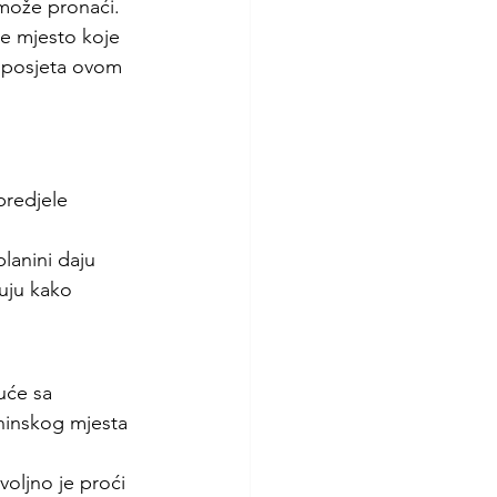
 može pronaći.
je mjesto koje 
a posjeta ovom 
predjele 
lanini daju 
uju kako 
uće sa 
aninskog mjesta 
oljno je proći 