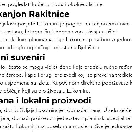
ze, pogledati kuće, prirodu i okolne planine.
kanjon Rakitnice
dijelova posjete Lukomiru je pogled na kanjon Rakitnice.
 zastanu, fotografišu i jednostavno uživaju u tišini.
u i okolnim planinama daje Lukomiru posebnu vrijednos
o od najfotogeničnijih mjesta na Bjelašnici.
ni suveniri
elo, često se mogu vidjeti žene koje prodaju ručno rađen
e čarape, kape i drugi proizvodi koji se prave na tradici
mo uspomena sa izleta. Kupovinom direktno podržavate l
e običaja koji su dio života u Lukomiru.
a i lokalni proizvodi
 dio doživljaja Lukomira je i domaća hrana. U selu se č
jela, domaći proizvodi i jednostavni planinski specijalitet
og zašto Lukomir ima posebnu atmosferu. Sve je jednosta