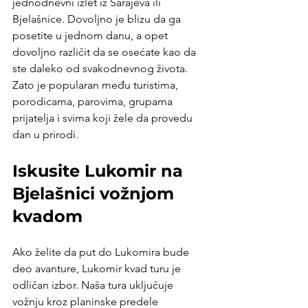
jednodnevni izlet iz Sarajeva ili 
Bjelašnice. Dovoljno je blizu da ga 
posetite u jednom danu, a opet 
dovoljno različit da se osećate kao da 
ste daleko od svakodnevnog života. 
Zato je popularan među turistima, 
porodicama, parovima, grupama 
prijatelja i svima koji žele da provedu 
dan u prirodi.
Iskusite Lukomir na 
Bjelašnici vožnjom 
kvadom
Ako želite da put do Lukomira bude 
deo avanture, Lukomir kvad turu je 
odličan izbor. Naša tura uključuje 
vožnju kroz planinske predele 