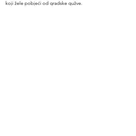
koji žele pobjeći od gradske gužve. 
Bez obzira na to da li ste avanturista ili 
jednostavno želite uživati u prirodi, 
Lukomir će vas očarati. Ne zaboravite 
da planirate svoj izlet i uživate u svemu 
što ovo predivno selo nudi. 
Book a quad tour Lukomir