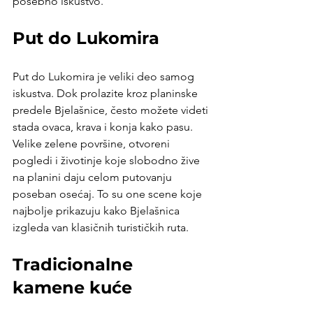
posebno iskustvo.
Put do Lukomira
Put do Lukomira je veliki deo samog 
iskustva. Dok prolazite kroz planinske 
predele Bjelašnice, često možete videti 
stada ovaca, krava i konja kako pasu. 
Velike zelene površine, otvoreni 
pogledi i životinje koje slobodno žive 
na planini daju celom putovanju 
poseban osećaj. To su one scene koje 
najbolje prikazuju kako Bjelašnica 
izgleda van klasičnih turističkih ruta.
Tradicionalne 
kamene kuće