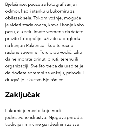
Bjelašnice, pauze za fotografisanje i 
odmor, kao i stanku u Lukomiru za 
obilazak sela. Tokom vožnje, moguće 
je videti stada ovaca, krava i konja kako 
pasu, a u selu imate vremena da šetate, 
pravite fotografije, uživate u pogledu 
na kanjon Rakitnice i kupite ručno 
rađene suvenire. Turu prati vodič, tako 
da ne morate brinuti o ruti, terenu ili 
organizaciji. Sve što treba da uradite je 
da dođete spremni za vožnju, prirodu i 
drugačije iskustvo Bjelašnice.
Zaključak
Lukomir je mesto koje nudi 
jedinstveno iskustvo. Njegova priroda, 
tradicija i mir čine ga idealnim za sve 