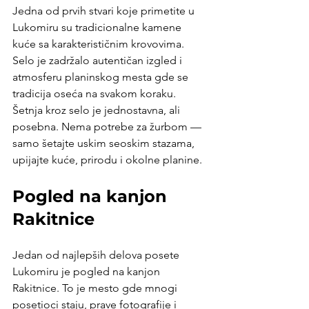
Jedna od prvih stvari koje primetite u 
Lukomiru su tradicionalne kamene 
kuće sa karakterističnim krovovima. 
Selo je zadržalo autentičan izgled i 
atmosferu planinskog mesta gde se 
tradicija oseća na svakom koraku. 
Šetnja kroz selo je jednostavna, ali 
posebna. Nema potrebe za žurbom — 
samo šetajte uskim seoskim stazama, 
upijajte kuće, prirodu i okolne planine.
Pogled na kanjon 
Rakitnice
Jedan od najlepših delova posete 
Lukomiru je pogled na kanjon 
Rakitnice. To je mesto gde mnogi 
posetioci staju, prave fotografije i 