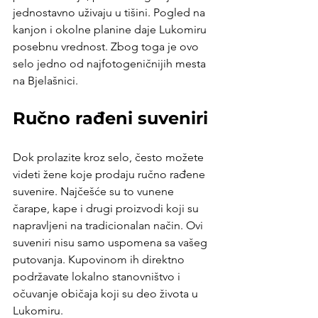
jednostavno uživaju u tišini. Pogled na 
kanjon i okolne planine daje Lukomiru 
posebnu vrednost. Zbog toga je ovo 
selo jedno od najfotogeničnijih mesta 
na Bjelašnici.
Ručno rađeni suveniri
Dok prolazite kroz selo, često možete 
videti žene koje prodaju ručno rađene 
suvenire. Najčešće su to vunene 
čarape, kape i drugi proizvodi koji su 
napravljeni na tradicionalan način. Ovi 
suveniri nisu samo uspomena sa vašeg 
putovanja. Kupovinom ih direktno 
podržavate lokalno stanovništvo i 
očuvanje običaja koji su deo života u 
Lukomiru.