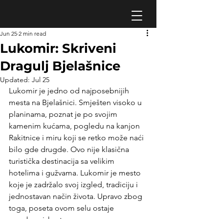
Jun 25
2 min read
Lukomir: Skriveni
Dragulj Bjelašnice
Updated:
Jul 25
Lukomir je jedno od najposebnijih 
mesta na Bjelašnici. Smješten visoko u 
planinama, poznat je po svojim 
kamenim kućama, pogledu na kanjon 
Rakitnice i miru koji se retko može naći 
bilo gde drugde. Ovo nije klasična 
turistička destinacija sa velikim 
hotelima i gužvama. Lukomir je mesto 
koje je zadržalo svoj izgled, tradiciju i 
jednostavan način života. Upravo zbog 
toga, poseta ovom selu ostaje 